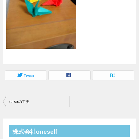
Tweet
easeの工夫
投
稿
ナ
株式会社oneself
ビ