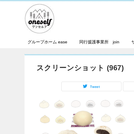
グループホーム ease
同行援護事業所 join
スクリーンショット (967)
Tweet