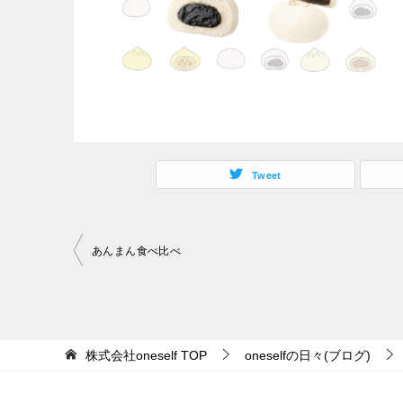
Tweet
あんまん食べ比べ
投
稿
ナ
ビ
株式会社oneself
TOP
oneselfの日々(ブログ)
ゲ
ー