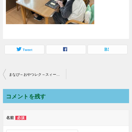
Tweet
まなび～おやつレク～スィートポテトパイ編
投
稿
ナ
コメントを残す
ビ
ゲ
名前
必須
ー