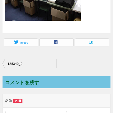
Tweet
125340_0
投
稿
ナ
コメントを残す
ビ
ゲ
名前
必須
ー