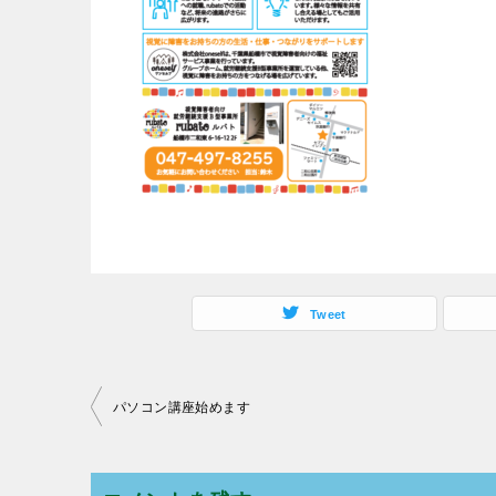
Tweet
パソコン講座始めます
投
稿
ナ