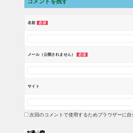
コメントを残す
ビ
ゲ
名前
必須
ー
シ
ョ
ン
メール（公開されません）
必須
サイト
次回のコメントで使用するためブラウザーに自