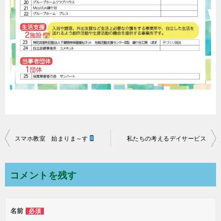
スマホ教室 始まりま～す
私たちの考えるデイサービス
投
稿
ナ
コメントを残す
ビ
ゲ
名前
必須
ー