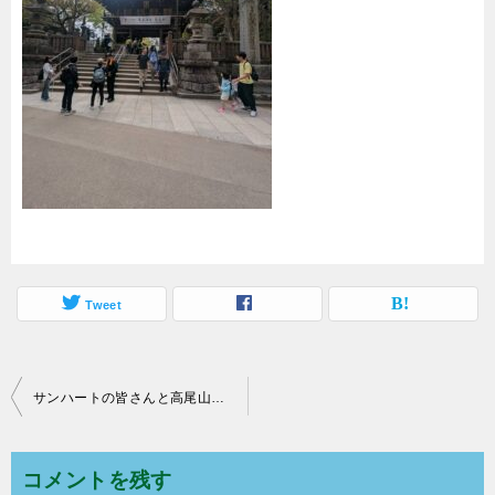
Tweet
サンハートの皆さんと高尾山に
投
稿
ナ
コメントを残す