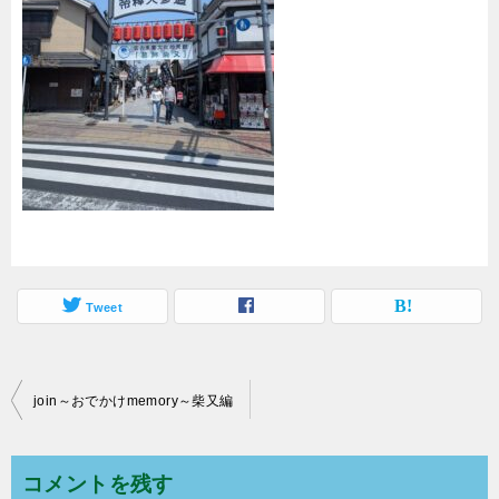
Tweet
join～おでかけmemory～柴又編
投
稿
ナ
コメントを残す